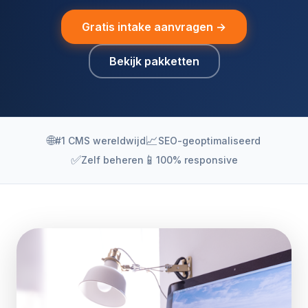
Gratis intake aanvragen →
Bekijk pakketten
🌐
📈
#1 CMS wereldwijd
SEO-geoptimaliseerd
✅
📱
Zelf beheren
100% responsive