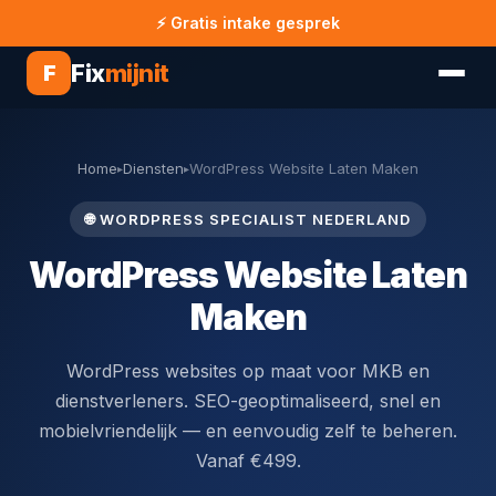
⚡ Gratis intake gesprek
Fix
mijnit
F
Home
Diensten
WordPress Website Laten Maken
▸
▸
🌐 WORDPRESS SPECIALIST NEDERLAND
WordPress Website Laten
Maken
WordPress websites op maat voor MKB en
dienstverleners. SEO-geoptimaliseerd, snel en
mobielvriendelijk — en eenvoudig zelf te beheren.
Vanaf €499.