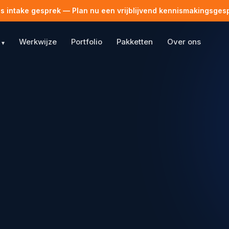
is intake gesprek
— Plan nu een vrijblijvend kennismakingsgesp
Werkwijze
Portfolio
Pakketten
Over ons