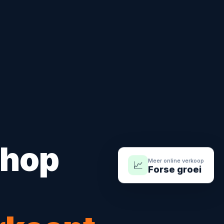
shop
Meer online verkoop
📈
Forse groei