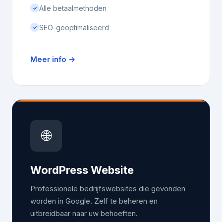
Alle betaalmethoden
✓
SEO-geoptimaliseerd
✓
Meer info →
🌐
WordPress Website
Professionele bedrijfswebsites die gevonden
worden in Google. Zelf te beheren en
uitbreidbaar naar uw behoeften.