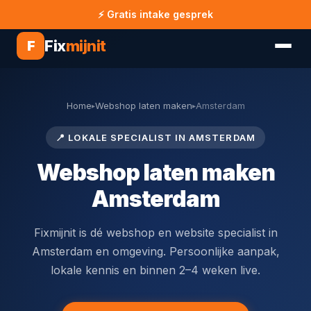
⚡ Gratis intake gesprek
Fix
mijnit
F
Home
Webshop laten maken
Amsterdam
▸
▸
📍 LOKALE SPECIALIST IN AMSTERDAM
Webshop laten maken
Amsterdam
Fixmijnit is dé webshop en website specialist in
Amsterdam en omgeving. Persoonlijke aanpak,
lokale kennis en binnen 2–4 weken live.