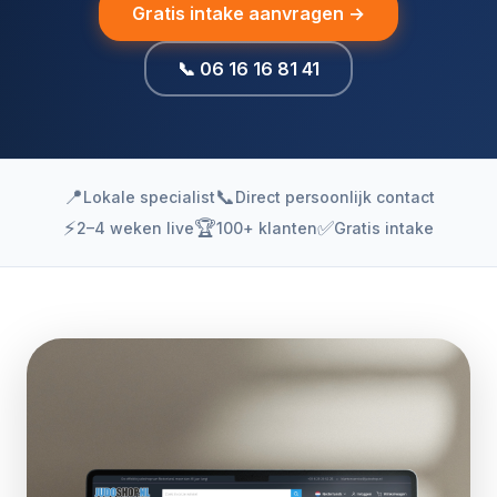
Gratis intake aanvragen →
📞 06 16 16 81 41
📍
📞
Lokale specialist
Direct persoonlijk contact
⚡
🏆
✅
2–4 weken live
100+ klanten
Gratis intake