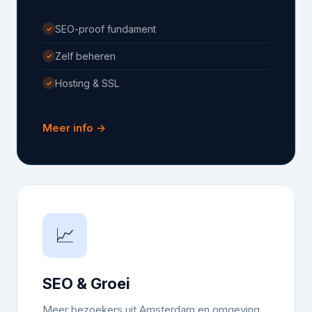
SEO-proof fundament
✓
Zelf beheren
✓
Hosting & SSL
✓
Meer info →
📈
SEO & Groei
Meer bezoekers uit Amsterdam en omgeving